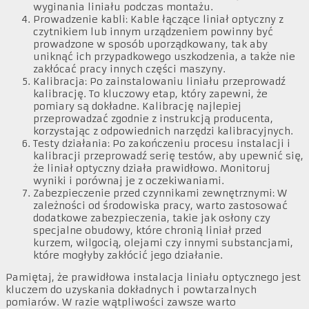
wyginania liniału podczas montażu.
Prowadzenie kabli: Kable łączące liniał optyczny z
czytnikiem lub innym urządzeniem powinny być
prowadzone w sposób uporządkowany, tak aby
uniknąć ich przypadkowego uszkodzenia, a także nie
zakłócać pracy innych części maszyny.
Kalibracja: Po zainstalowaniu liniału przeprowadź
kalibrację. To kluczowy etap, który zapewni, że
pomiary są dokładne. Kalibrację najlepiej
przeprowadzać zgodnie z instrukcją producenta,
korzystając z odpowiednich narzędzi kalibracyjnych.
Testy działania: Po zakończeniu procesu instalacji i
kalibracji przeprowadź serię testów, aby upewnić się,
że liniał optyczny działa prawidłowo. Monitoruj
wyniki i porównaj je z oczekiwaniami.
Zabezpieczenie przed czynnikami zewnętrznymi: W
zależności od środowiska pracy, warto zastosować
dodatkowe zabezpieczenia, takie jak osłony czy
specjalne obudowy, które chronią liniał przed
kurzem, wilgocią, olejami czy innymi substancjami,
które mogłyby zakłócić jego działanie.
Pamiętaj, że prawidłowa instalacja liniału optycznego jest
kluczem do uzyskania dokładnych i powtarzalnych
pomiarów. W razie wątpliwości zawsze warto