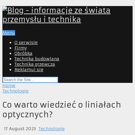
Menu
O serwisie
Firmy
Obróbka
Technika budowlana
Technika grzewcza
Reklamuj się
Home
Technologie
Co warto wiedzieć o liniałach
optycznych?
17 August 2023
Technologie