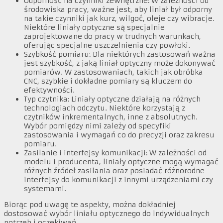
Odporność na czynniki zewnętrzne: W zależności od
środowiska pracy, ważne jest, aby liniał był odporny
na takie czynniki jak kurz, wilgoć, oleje czy wibracje.
Niektóre liniały optyczne są specjalnie
zaprojektowane do pracy w trudnych warunkach,
oferując specjalne uszczelnienia czy powłoki.
Szybkość pomiaru: Dla niektórych zastosowań ważna
jest szybkość, z jaką liniał optyczny może dokonywać
pomiarów. W zastosowaniach, takich jak obróbka
CNC, szybkie i dokładne pomiary są kluczem do
efektywności.
Typ czytnika: Liniały optyczne działają na różnych
technologiach odczytu. Niektóre korzystają z
czytników inkrementalnych, inne z absolutnych.
Wybór pomiędzy nimi zależy od specyfiki
zastosowania i wymagań co do precyzji oraz zakresu
pomiaru.
Zasilanie i interfejsy komunikacji: W zależności od
modelu i producenta, liniały optyczne mogą wymagać
różnych źródeł zasilania oraz posiadać różnorodne
interfejsy do komunikacji z innymi urządzeniami czy
systemami.
Biorąc pod uwagę te aspekty, można dokładniej
dostosować wybór liniału optycznego do indywidualnych
potrzeb i oczekiwań.