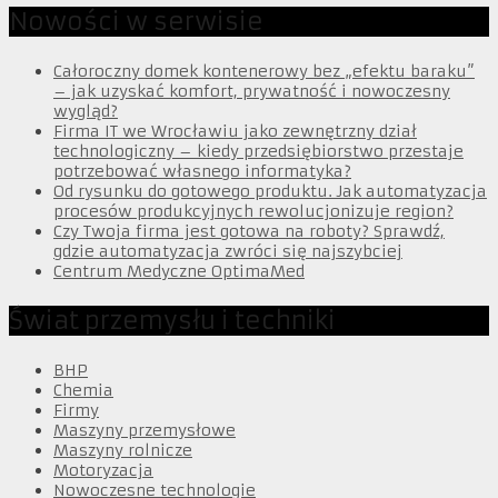
Nowości w serwisie
Całoroczny domek kontenerowy bez „efektu baraku”
– jak uzyskać komfort, prywatność i nowoczesny
wygląd?
Firma IT we Wrocławiu jako zewnętrzny dział
technologiczny – kiedy przedsiębiorstwo przestaje
potrzebować własnego informatyka?
Od rysunku do gotowego produktu. Jak automatyzacja
procesów produkcyjnych rewolucjonizuje region?
Czy Twoja firma jest gotowa na roboty? Sprawdź,
gdzie automatyzacja zwróci się najszybciej
Centrum Medyczne OptimaMed
Świat przemysłu i techniki
BHP
Chemia
Firmy
Maszyny przemysłowe
Maszyny rolnicze
Motoryzacja
Nowoczesne technologie