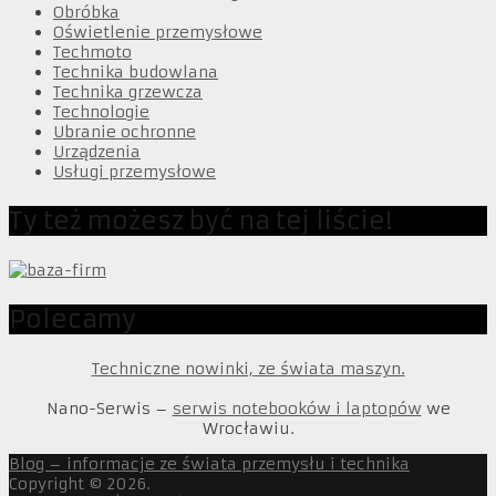
Obróbka
Oświetlenie przemysłowe
Techmoto
Technika budowlana
Technika grzewcza
Technologie
Ubranie ochronne
Urządzenia
Usługi przemysłowe
Ty też możesz być na tej liście!
Polecamy
Techniczne nowinki, ze świata maszyn.
Nano-Serwis –
serwis notebooków i laptopów
we
Wrocławiu.
Blog – informacje ze świata przemysłu i technika
Copyright © 2026.