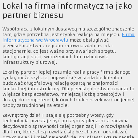
Lokalna firma informatyczna jako
partner biznesu
Współpraca z lokalnym dostawcą ma szczególne znaczenie
tam, gdzie potrzebna jest szybka reakcja na miejscu.
Firma
informatyczna we Wrocławiu
może obsługiwać
przedsiębiorstwa z regionu zarówno zdalnie, jak i
stacjonarnie, co jest ważne przy awariach sprzętu,
konfiguracji sieci, wdrożeniach lub rozbudowie
infrastruktury biurowej.
Lokalny partner lepiej rozumie realia pracy firm z danego
rynku, może szybciej pojawić się w siedzibie klienta i
budować długofalową relację opartą na znajomości
konkretnej infrastruktury. Dla przedsiębiorstwa oznacza to
większe bezpieczeństwo, mniejszą liczbę przestojów i
dostęp do kompetencji, których trudno oczekiwać od jednej
osoby zatrudnionej na etacie.
Zewnętrzny dział IT staje się potrzebny wtedy, gdy
technologia przestaje być prostym zapleczem, a zaczyna
decydować o sprawności całej organizacji. To rozwiązanie
dla firm, które chcą rozwijać się bez chaosu, ograniczać
ryzyko awarii i mieć pewność, że ich infrastruktura nadąża