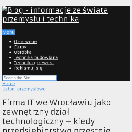
Menu
O serwisie
Firmy
Obróbka
Technika budowlana
Technika grzewcza
Reklamuj się
Home
Usługi przemysłowe
Firma IT we Wrocławiu jako
zewnętrzny dział
technologiczny – kiedy
przedsiębiorstwo przestaje