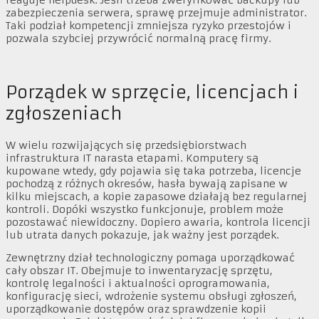
reaguje helpdesk. Jeśli trzeba zweryfikować backupy lub
zabezpieczenia serwera, sprawę przejmuje administrator.
Taki podział kompetencji zmniejsza ryzyko przestojów i
pozwala szybciej przywrócić normalną pracę firmy.
Porządek w sprzęcie, licencjach i
zgłoszeniach
W wielu rozwijających się przedsiębiorstwach
infrastruktura IT narasta etapami. Komputery są
kupowane wtedy, gdy pojawia się taka potrzeba, licencje
pochodzą z różnych okresów, hasła bywają zapisane w
kilku miejscach, a kopie zapasowe działają bez regularnej
kontroli. Dopóki wszystko funkcjonuje, problem może
pozostawać niewidoczny. Dopiero awaria, kontrola licencji
lub utrata danych pokazuje, jak ważny jest porządek.
Zewnętrzny dział technologiczny pomaga uporządkować
cały obszar IT. Obejmuje to inwentaryzację sprzętu,
kontrolę legalności i aktualności oprogramowania,
konfigurację sieci, wdrożenie systemu obsługi zgłoszeń,
uporządkowanie dostępów oraz sprawdzenie kopii