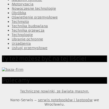
Motoryzacja
Nowoczesne technologie
Obróbka
Oświetlenie przemysłowe
Techmoto
Technika budowlana
Technika grzewcza
Technologie
Ubranie ochronne
Urządzenia
Usługi przemysłowe
Ty też możesz być na tej liście!
Polecamy
Techniczne nowinki, ze świata maszyn.
Nano-Serwis –
serwis notebooków i laptopów
we
Wrocławiu.