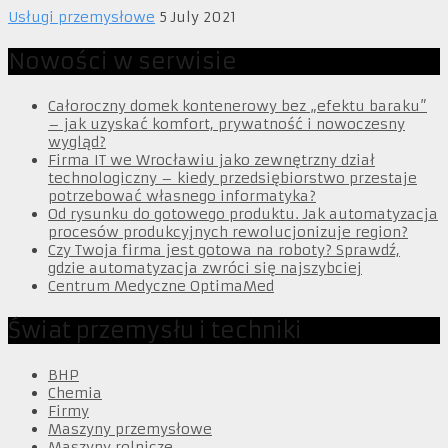
Usługi przemysłowe
5 July 2021
Nowości w serwisie
Całoroczny domek kontenerowy bez „efektu baraku”
– jak uzyskać komfort, prywatność i nowoczesny
wygląd?
Firma IT we Wrocławiu jako zewnętrzny dział
technologiczny – kiedy przedsiębiorstwo przestaje
potrzebować własnego informatyka?
Od rysunku do gotowego produktu. Jak automatyzacja
procesów produkcyjnych rewolucjonizuje region?
Czy Twoja firma jest gotowa na roboty? Sprawdź,
gdzie automatyzacja zwróci się najszybciej
Centrum Medyczne OptimaMed
Świat przemysłu i techniki
BHP
Chemia
Firmy
Maszyny przemysłowe
Maszyny rolnicze