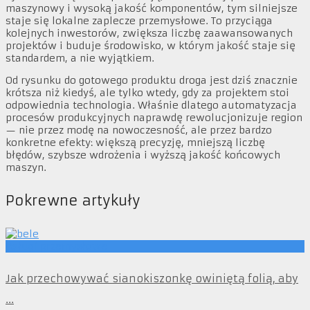
maszynowy i wysoką jakość komponentów, tym silniejsze
staje się lokalne zaplecze przemysłowe. To przyciąga
kolejnych inwestorów, zwiększa liczbę zaawansowanych
projektów i buduje środowisko, w którym jakość staje się
standardem, a nie wyjątkiem.
Od rysunku do gotowego produktu droga jest dziś znacznie
krótsza niż kiedyś, ale tylko wtedy, gdy za projektem stoi
odpowiednia technologia. Właśnie dlatego automatyzacja
procesów produkcyjnych naprawdę rewolucjonizuje region
— nie przez modę na nowoczesność, ale przez bardzo
konkretne efekty: większą precyzję, mniejszą liczbę
błędów, szybsze wdrożenia i wyższą jakość końcowych
maszyn.
Pokrewne artykuły
Usługi przemysłowe
Jak przechowywać sianokiszonkę owiniętą folią, aby
...