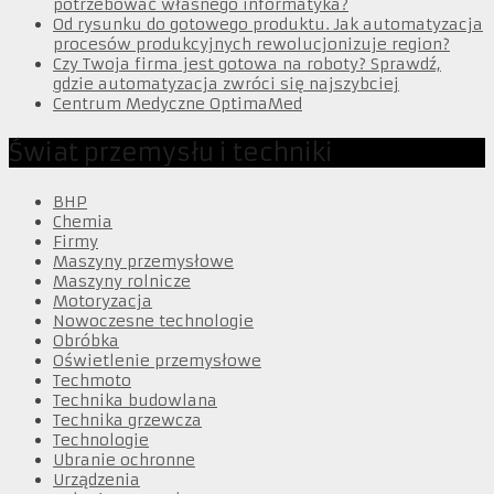
potrzebować własnego informatyka?
Od rysunku do gotowego produktu. Jak automatyzacja
procesów produkcyjnych rewolucjonizuje region?
Czy Twoja firma jest gotowa na roboty? Sprawdź,
gdzie automatyzacja zwróci się najszybciej
Centrum Medyczne OptimaMed
Świat przemysłu i techniki
BHP
Chemia
Firmy
Maszyny przemysłowe
Maszyny rolnicze
Motoryzacja
Nowoczesne technologie
Obróbka
Oświetlenie przemysłowe
Techmoto
Technika budowlana
Technika grzewcza
Technologie
Ubranie ochronne
Urządzenia