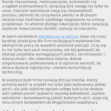
branży maszynowej, motoryzacyjnej, automatyki czy
urządzeń przemysłowych, zwracają dziś uwagę nie tylko na
cenę. Znacznie ważniejsze stają się niezawodność
procesu, zdolność do utrzymania jakości w dłuższym
okresie oraz możliwość szybkiego reagowania na zmiany
projektowe. To właśnie dlatego lokalizacje, które rozwijają
zaplecze nowoczesnej obróbki, zyskują na znaczeniu.
W takim kontekście
obróbka cnc w Kaliszu
staje się coraz
bardziej atrakcyjna dla firm szukających wykonawców
zdolnych do pracy na wysokim poziomie precyzji. Liczy się
tu nie tylko sam park maszynowy, ale też gotowość do
obsługi projektów wymagających jakości, terminowości i
elastyczności. Dla inwestora lokalny, dobrze
zorganizowany podwykonawca to ogromna wartość, bo
skraca dystans logistyczny i ułatwia komunikację
techniczną.
W praktyce duże firmy szukają dziś partnerów, którzy
potrafią wejść w projekt nie tylko jako wykonawca jednej
partii, ale jako stabilne ogniwo całego łańcucha dostaw.
Jeśli zakład potrafi zapewnić wysoką dokładność, szybkie
wdrożenie i konsekwentną jakość kolejnych serii, staje się
naturalnym kandydatem do długofalowej współpracy.