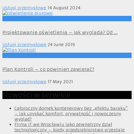
Usługi przemysłowe
14 August 2024
Usługi przemysłowe
Projektowanie oświetlenia – jak wygląda? Od ...
Usługi przemysłowe
24 June 2019
Usługi przemysłowe
Plan Kontroli – co powinien zawierać?
Usługi przemysłowe
17 May 2021
Nowości w serwisie
Całoroczny domek kontenerowy bez „efektu baraku”
– jak uzyskać komfort, prywatność i nowoczesny
wygląd?
Firma IT we Wrocławiu jako zewnętrzny dział
technologiczny – kiedy przedsiębiorstwo przestaje