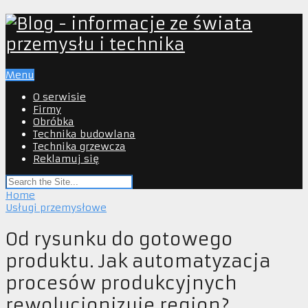
Menu
O serwisie
Firmy
Obróbka
Technika budowlana
Technika grzewcza
Reklamuj się
Home
Usługi przemysłowe
Od rysunku do gotowego
produktu. Jak automatyzacja
procesów produkcyjnych
rewolucjonizuje region?