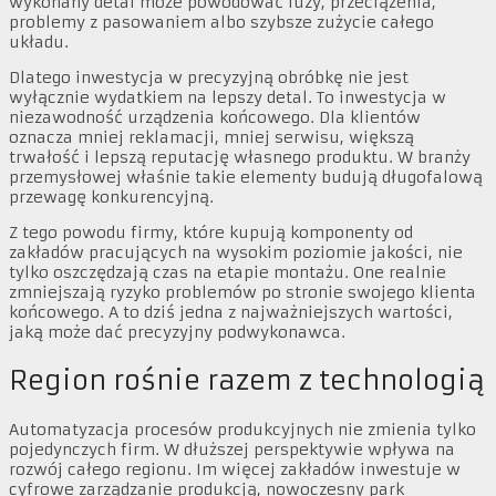
wykonany detal może powodować luzy, przeciążenia,
problemy z pasowaniem albo szybsze zużycie całego
układu.
Dlatego inwestycja w precyzyjną obróbkę nie jest
wyłącznie wydatkiem na lepszy detal. To inwestycja w
niezawodność urządzenia końcowego. Dla klientów
oznacza mniej reklamacji, mniej serwisu, większą
trwałość i lepszą reputację własnego produktu. W branży
przemysłowej właśnie takie elementy budują długofalową
przewagę konkurencyjną.
Z tego powodu firmy, które kupują komponenty od
zakładów pracujących na wysokim poziomie jakości, nie
tylko oszczędzają czas na etapie montażu. One realnie
zmniejszają ryzyko problemów po stronie swojego klienta
końcowego. A to dziś jedna z najważniejszych wartości,
jaką może dać precyzyjny podwykonawca.
Region rośnie razem z technologią
Automatyzacja procesów produkcyjnych nie zmienia tylko
pojedynczych firm. W dłuższej perspektywie wpływa na
rozwój całego regionu. Im więcej zakładów inwestuje w
cyfrowe zarządzanie produkcją, nowoczesny park