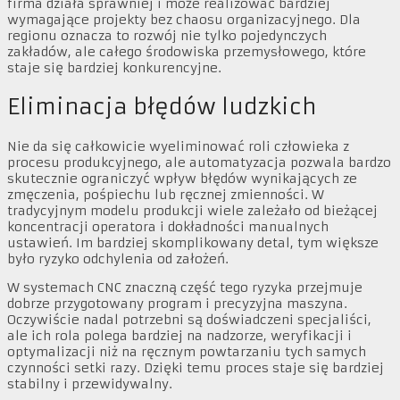
firma działa sprawniej i może realizować bardziej
wymagające projekty bez chaosu organizacyjnego. Dla
regionu oznacza to rozwój nie tylko pojedynczych
zakładów, ale całego środowiska przemysłowego, które
staje się bardziej konkurencyjne.
Eliminacja błędów ludzkich
Nie da się całkowicie wyeliminować roli człowieka z
procesu produkcyjnego, ale automatyzacja pozwala bardzo
skutecznie ograniczyć wpływ błędów wynikających ze
zmęczenia, pośpiechu lub ręcznej zmienności. W
tradycyjnym modelu produkcji wiele zależało od bieżącej
koncentracji operatora i dokładności manualnych
ustawień. Im bardziej skomplikowany detal, tym większe
było ryzyko odchylenia od założeń.
W systemach CNC znaczną część tego ryzyka przejmuje
dobrze przygotowany program i precyzyjna maszyna.
Oczywiście nadal potrzebni są doświadczeni specjaliści,
ale ich rola polega bardziej na nadzorze, weryfikacji i
optymalizacji niż na ręcznym powtarzaniu tych samych
czynności setki razy. Dzięki temu proces staje się bardziej
stabilny i przewidywalny.