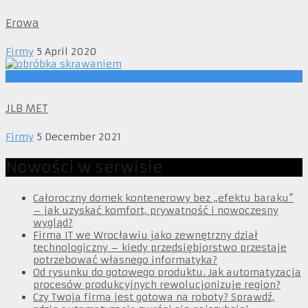
Erowa
Firmy
5 April 2020
Firmy
JLB MET
Firmy
5 December 2021
Nowości w serwisie
Całoroczny domek kontenerowy bez „efektu baraku”
– jak uzyskać komfort, prywatność i nowoczesny
wygląd?
Firma IT we Wrocławiu jako zewnętrzny dział
technologiczny – kiedy przedsiębiorstwo przestaje
potrzebować własnego informatyka?
Od rysunku do gotowego produktu. Jak automatyzacja
procesów produkcyjnych rewolucjonizuje region?
Czy Twoja firma jest gotowa na roboty? Sprawdź,