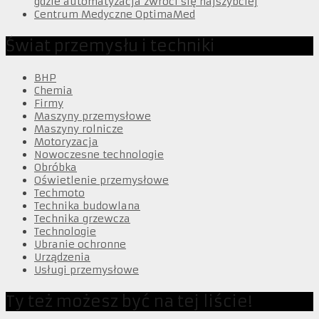
gdzie automatyzacja zwróci się najszybciej
Centrum Medyczne OptimaMed
Świat przemysłu i techniki
BHP
Chemia
Firmy
Maszyny przemysłowe
Maszyny rolnicze
Motoryzacja
Nowoczesne technologie
Obróbka
Oświetlenie przemysłowe
Techmoto
Technika budowlana
Technika grzewcza
Technologie
Ubranie ochronne
Urządzenia
Usługi przemysłowe
Ty też możesz być na tej liście!