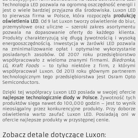
Technologia LED pozwala na ogromną oszczędność energii i
jest o wiele bardziej przyjazna dla środowiska.
Luxon LED
to pierwsza firma w Polsce, która rozpoczęła
produkcję
oświetlenia LED
. Od 9 lat Luxon tworzy oświetlenie do biur,
przemysłowe oraz uliczne – szeroki zakres asortymentu
pozwala na dopasowanie oferty do każdego klienta.
Produkty charakteryzują się długą żywotnością i wysoką
energooszczędnością. Inwestycja w żarówki LED pozwala
na zminimalizowanie opłat i optymalne wykorzystanie
posiadanych zasobów. Od 2007 roku przedsiębiorstwo
współpracowało z wieloma znanymi firmami.
Biedronka,
LG, Kraft Foods
– to tylko niektóre z firm, z którymi
współpracował Luxon. Od 2013 roku głównym partnerem
technologicznym tego przedsiębiorstwa jest Osram Opto
Semiconductors.
Dzięki tej współpracy Luxon LED posiada w swojej ofercie
najlepsze technologicznie diody w Polsce
. Żywotność tych
produktów sięga nawet do 100,000 godzin – jest to wynik
nieosiągalny przez konkurencyjne produkty. Przy doborze
oświetlenia warto zaufać Luxon LED. Posiadają oni w
ofercie najlepsze produkty w przystępnej cenie.
Zobacz detale dotyczące Luxon: