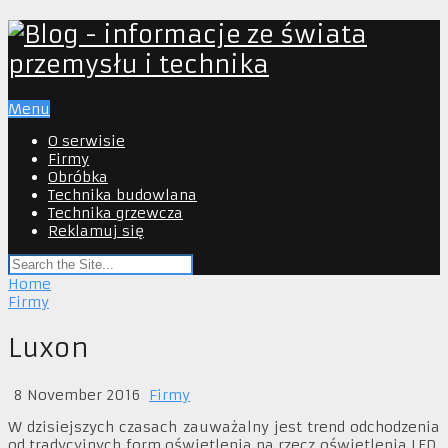
Menu
O serwisie
Firmy
Obróbka
Technika budowlana
Technika grzewcza
Reklamuj się
Home
Firmy
Luxon
8 November 2016
Firmy
W dzisiejszych czasach zauważalny jest trend odchodzenia
od tradycyjnych form oświetlenia na rzecz oświetlenia LED.