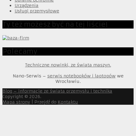
Urządzenia
Usługi przemysłowe
Ty też możesz być na tej liście!
Polecamy
Techniczne nowinki, ze świata maszyn.
Nano-Serwis –
serwis notebooków i laptopów
we
Wrocławiu.
Blog – informacje ze świata przemysłu i technika
Copyright © 2026.
Mapa strony
| Przejdź do
Kontaktu