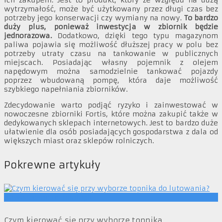
ich zakupem. Jest to produkt, który ze względu na dużą
wytrzymałość, może być użytkowany przez długi czas bez
potrzeby jego konserwacji czy wymiany na nowy.
To bardzo
duży plus, ponieważ inwestycja w zbiornik będzie
jednorazowa.
Dodatkowo, dzięki tego typu magazynom
paliwa pojawia się możliwość dłuższej pracy w polu bez
potrzeby utraty czasu na tankowanie w publicznych
miejscach. Posiadając własny pojemnik z olejem
napędowym można samodzielnie tankować pojazdy
poprzez wbudowaną pompę, która daje możliwość
szybkiego napełniania zbiorników.
Zdecydowanie warto podjąć ryzyko i zainwestować w
nowoczesne zbiorniki Fortis, które można zakupić także
w
dedykowanych sklepach internetowych. Jest to bardzo duże
ułatwienie dla osób posiadających gospodarstwa z dala od
większych miast oraz sklepów rolniczych.
Pokrewne artykuły
Nowoczesne technologie
Czym kierować się przy wyborze topnika ...