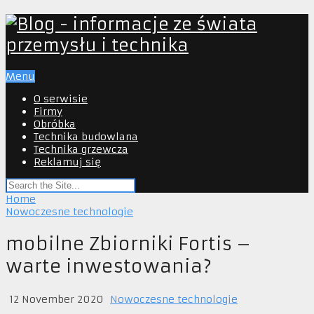
Menu
O serwisie
Firmy
Obróbka
Technika budowlana
Technika grzewcza
Reklamuj się
Home
Nowoczesne technologie
mobilne Zbiorniki Fortis –
warte inwestowania?
12 November 2020
Nowoczesne technologie