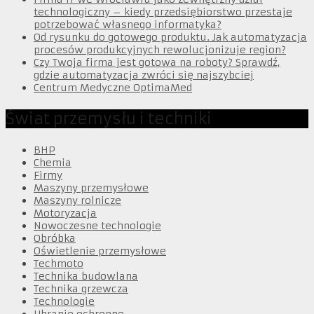
technologiczny – kiedy przedsiębiorstwo przestaje
potrzebować własnego informatyka?
Od rysunku do gotowego produktu. Jak automatyzacja
procesów produkcyjnych rewolucjonizuje region?
Czy Twoja firma jest gotowa na roboty? Sprawdź,
gdzie automatyzacja zwróci się najszybciej
Centrum Medyczne OptimaMed
Świat przemysłu i techniki
BHP
Chemia
Firmy
Maszyny przemysłowe
Maszyny rolnicze
Motoryzacja
Nowoczesne technologie
Obróbka
Oświetlenie przemysłowe
Techmoto
Technika budowlana
Technika grzewcza
Technologie
Ubranie ochronne