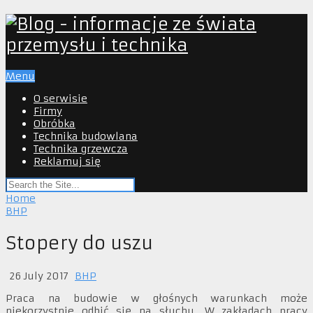
Menu
O serwisie
Firmy
Obróbka
Technika budowlana
Technika grzewcza
Reklamuj się
Home
BHP
Stopery do uszu
26 July 2017
BHP
Praca na budowie w głośnych warunkach może
niekorzystnie odbić się na słuchu. W zakładach pracy