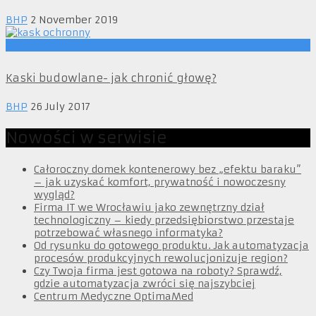
BHP
2 November 2019
BHP
Kaski budowlane- jak chronić głowę?
BHP
26 July 2017
Nowości w serwisie
Całoroczny domek kontenerowy bez „efektu baraku”
– jak uzyskać komfort, prywatność i nowoczesny
wygląd?
Firma IT we Wrocławiu jako zewnętrzny dział
technologiczny – kiedy przedsiębiorstwo przestaje
potrzebować własnego informatyka?
Od rysunku do gotowego produktu. Jak automatyzacja
procesów produkcyjnych rewolucjonizuje region?
Czy Twoja firma jest gotowa na roboty? Sprawdź,
gdzie automatyzacja zwróci się najszybciej
Centrum Medyczne OptimaMed