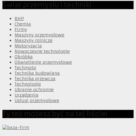
Świat przemysłu i techniki
BHP
Chemia
Firmy
Maszyny przemysłowe
Maszyny rolnicze
Motoryzacja
Nowoczesne technologie
Obróbka
Oświetlenie przemysłowe
Techmoto
Technika budowlana
Technika grzewcza
Technologie
Ubranie ochronne
Urządzenia
Usługi przemysłowe
Ty też możesz być na tej liście!