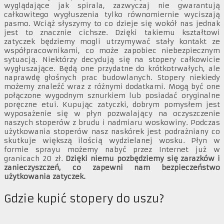
wyglądające jak spirala, zazwyczaj nie gwarantują
całkowitego wygłuszenia tylko równomiernie wyciszają
pasmo. Wciąż słyszymy to co dzieje się wokół nas jednak
jest to znacznie cichsze. Dzięki takiemu kształtowi
zatyczek będziemy mogli utrzymywać stały kontakt ze
współpracownikami, co może zapobiec niebezpiecznym
sytuacją. Niektórzy decydują się na stopery całkowicie
wygłuszające. Będą one przydatne do krótkotrwałych, ale
naprawdę głośnych prac budowlanych. Stopery niekiedy
możemy znaleźć wraz z różnymi dodatkami. Mogą być one
połączone wygodnym sznurkiem lub posiadać oryginalne
poręczne etui. Kupując zatyczki, dobrym pomysłem jest
wyposażenie się w płyn pozwalający na oczyszczenie
naszych stoperów z brudu i nadmiaru woskowiny. Podczas
użytkowania stoperów nasz naskórek jest podrażniany co
skutkuje większą ilością wydzielanej wosku. Płyn w
formie sprayu możemy nabyć przez Internet już w
granicach 20 zł.
Dzięki niemu pozbędziemy się zarazków i
zanieczyszczeń, co zapewni nam bezpieczeństwo
użytkowania zatyczek.
Gdzie kupić stopery do uszu?