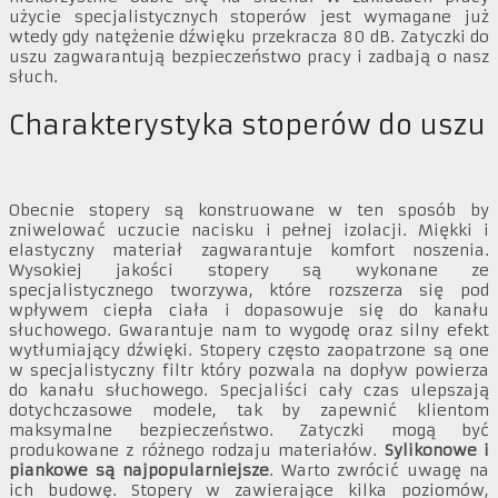
użycie specjalistycznych stoperów jest wymagane już
wtedy gdy natężenie dźwięku przekracza 80 dB. Zatyczki do
uszu zagwarantują bezpieczeństwo pracy i zadbają o nasz
słuch.
Charakterystyka stoperów do uszu
Obecnie stopery są konstruowane w ten sposób by
zniwelować uczucie nacisku i pełnej izolacji. Miękki i
elastyczny materiał zagwarantuje komfort noszenia.
Wysokiej jakości stopery są wykonane ze
specjalistycznego tworzywa, które rozszerza się pod
wpływem ciepła ciała i dopasowuje się do kanału
słuchowego. Gwarantuje nam to wygodę oraz silny efekt
wytłumiający dźwięki. Stopery często zaopatrzone są one
w specjalistyczny filtr który pozwala na dopływ powierza
do kanału słuchowego. Specjaliści cały czas ulepszają
dotychczasowe modele, tak by zapewnić klientom
maksymalne bezpieczeństwo. Zatyczki mogą być
produkowane z różnego rodzaju materiałów.
Sylikonowe i
piankowe są najpopularniejsze
. Warto zwrócić uwagę na
ich budowę. Stopery w zawierające kilka poziomów,