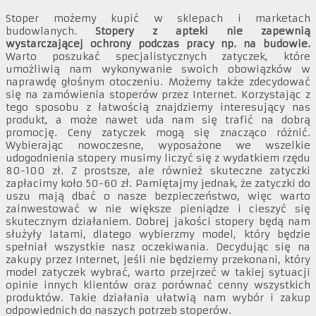
Stoper możemy kupić w sklepach i marketach
budowlanych.
Stopery z apteki nie zapewnią
wystarczającej ochrony podczas pracy np. na budowie.
Warto poszukać specjalistycznych zatyczek, które
umożliwią nam wykonywanie swoich obowiązków w
naprawdę głośnym otoczeniu. Możemy także zdecydować
się na zamówienia stoperów przez Internet. Korzystając z
tego sposobu z łatwością znajdziemy interesujący nas
produkt, a może nawet uda nam się trafić na dobrą
promocję. Ceny zatyczek mogą się znacząco różnić.
Wybierając nowoczesne, wyposażone we wszelkie
udogodnienia stopery musimy liczyć się z wydatkiem rzędu
80-100 zł. Z prostsze, ale również skuteczne zatyczki
zapłacimy koło 50-60 zł. Pamiętajmy jednak, że zatyczki do
uszu mają dbać o nasze bezpieczeństwo, więc warto
zainwestować w nie większe pieniądze i cieszyć się
skutecznym działaniem. Dobrej jakości stopery będą nam
służyły latami, dlatego wybierzmy model, który będzie
spełniał wszystkie nasz oczekiwania. Decydując się na
zakupy przez Internet, jeśli nie będziemy przekonani, który
model zatyczek wybrać, warto przejrzeć w takiej sytuacji
opinie innych klientów oraz porównać cenny wszystkich
produktów. Takie działania ułatwią nam wybór i zakup
odpowiednich do naszych potrzeb stoperów.