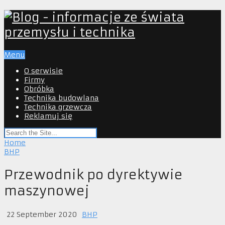
Menu
O serwisie
Firmy
Obróbka
Technika budowlana
Technika grzewcza
Reklamuj się
Home
BHP
Przewodnik po dyrektywie
maszynowej
22 September 2020
BHP