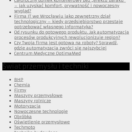
Całoroczny domek kontenerowy bez „efektu baraku”
– jak uzyskać komfort, prywatność i nowoczesny
wygląd?
Firma IT we Wrocławiu jako zewnętrzny dział
technologiczny – kiedy przedsiębiorstwo przestaje
potrzebować własnego informatyka?
Od rysunku do gotowego produktu. Jak automatyzacja
procesów produkcyjnych rewolucjonizuje region?
Czy Twoja firma jest gotowa na roboty? Sprawdź,
gdzie automatyzacja zwróci się najszybciej
Centrum Medyczne OptimaMed
Świat przemysłu i techniki
BHP
Chemia
Firmy
Maszyny przemysłowe
Maszyny rolnicze
Motoryzacja
Nowoczesne technologie
Obróbka
Oświetlenie przemysłowe
Techmoto