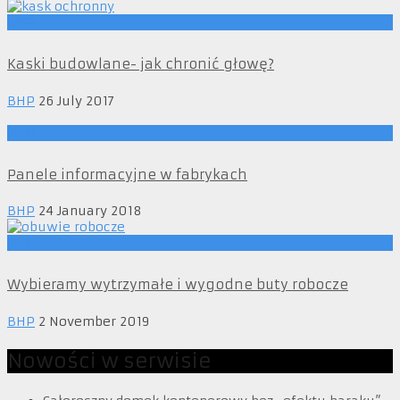
BHP
Kaski budowlane- jak chronić głowę?
BHP
26 July 2017
BHP
Panele informacyjne w fabrykach
BHP
24 January 2018
BHP
Wybieramy wytrzymałe i wygodne buty robocze
BHP
2 November 2019
Nowości w serwisie