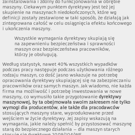
zainstalowania i zdolny do funkcjonowania w obrębie
maszyny. Ciekawym punktem dyrektywy jest też jej
skupienie na maszynach niedokończonych, które wg
definicji zostały zestawione w taki sposób, że działają jak
zintegrowana całość w celu osiągnięcia efektu końcowego
i ukończenia maszyny.
Wszystkie wymagania dyrektywy skupiają się
na zapewnieniu bezpieczeństwa i sprawności
maszyn oraz bezpieczeństwa pracowników,
którzy je obsługują.
Według statystyk, nawet 40% wszystkich wypadków
podczas pracy następuje podczas użytkowania różnego
rodzaju maszyn, co dość jasno wskazuje na potrzebę
opracowania dyrektywy skupiającej się na zabezpieczaniu
pracowników oraz samych maszyn. Jak wiadomo, nie każda
firma ma możliwość i potrzebę inwestowania w nowe
maszyny, co wymusiło takie przygotowanie
dyrektywy
maszynowej, by ta obejmowała swoim zakresem nie tylko
wymogi dla producentów
,
ale także dla pracodawców
stosujących maszyny stare, wyprodukowane przed
wejściem w życie dyrektywy. Jej zapisy wskazują na
wymagania, jakie należy spełnić by przystosować maszynę
starą do bezpiecznego działania – dla maszyn starych
stosuje się dyrektywę 2009/104/WE.